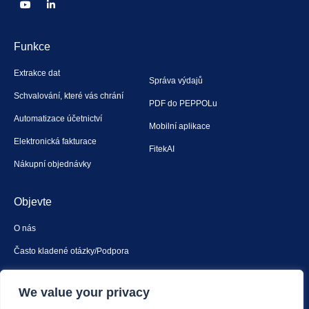
Funkce
Extrakce dat
Správa výdajů
Schvalování, které vás chrání
PDF do PEPPOLu
Automatizace účetnictví
Mobilní aplikace
Elektronická fakturace
FitekAI
Nákupní objednávky
Objevte
O nás
Často kladené otázky/Podpora
Kontaktujte nás
We value your privacy
Bezpečnost a soukromí