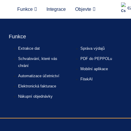
C
Funkce
Integrace
Objevte
Funkce
Extrakce dat
Správa výdajů
Schvalování, které vás
PDF do PEPPOLu
chrání
Mobilní aplikace
Automatizace účetnictví
FitekAI
Elektronická fakturace
Nákupní objednávky