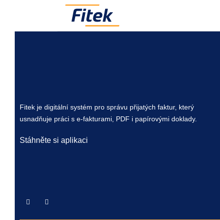
Your data is stored securely in the cloud with encrypt
Fitek je digitální systém pro správu přijatých faktur, který
usnadňuje práci s e-fakturami, PDF i papírovými doklady.
Stáhněte si aplikaci