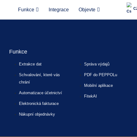
C
Funkce
Integrace
Objevte
ion, access control, and full audit logs.
Funkce
Extrakce dat
Správa výdajů
Schvalování, které vás
PDF do PEPPOLu
chrání
Mobilní aplikace
Automatizace účetnictví
FitekAI
Elektronická fakturace
Nákupní objednávky