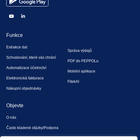
Funkce
Extrakce dat
Správa výdajů
Schvalování, které vás chrání
PDF do PEPPOLu
Automatizace účetnictví
Mobilní aplikace
Elektronická fakturace
FitekAI
Nákupní objednávky
Objevte
O nás
Často kladené otázky/Podpora
Kontaktujte nás