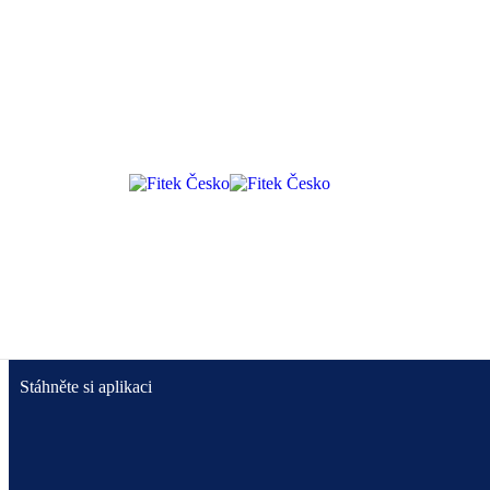
Yes. Fitek integrates with many accounting and ERP systems through
Fitek je digitální systém pro správu přijatých faktur, který
usnadňuje práci s e-fakturami, PDF i papírovými
doklady.
Stáhněte si aplikaci