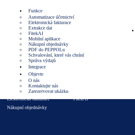
Funkce
Automatizace účetnictví
 connectors and APIs.
Elektronická fakturace
Extrakce dat
FitekAI
Mobilní aplikace
Nákupní objednávky
PDF do PEPPOLu
Schvalování, které vás chrání
Funkce
Správa výdajů
Integrace
Extrakce dat
Správa výdajů
Objevte
O nás
Schvalování, které vás chrání
PDF do PEPPOLu
Kontaktujte nás
Automatizace účetnictví
Mobilní aplikace
Zarezervovat ukázku
Elektronická fakturace
FitekAI
Nákupní objednávky