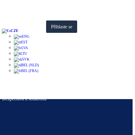
Přihlaste se
CZE
ENG
EST
LVA
LTU
Objevte
SVK
BEL (NLD)
BEL (FRA)
O nás
Často kladené otázky/Podpora
Kontaktujte nás
Bezpečnost a soukromí