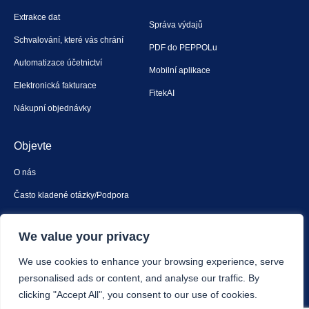
Extrakce dat
Správa výdajů
Schvalování, které vás chrání
PDF do PEPPOLu
Automatizace účetnictví
Mobilní aplikace
Elektronická fakturace
FitekAI
Nákupní objednávky
Objevte
O nás
Často kladené otázky/Podpora
Kontaktujte nás
We value your privacy
Bezpečnost a soukromí
We use cookies to enhance your browsing experience, serve
personalised ads or content, and analyse our traffic. By
clicking "Accept All", you consent to our use of cookies.