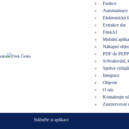
Funkce
Automatizace 
Nothing Found
Elektronická f
Extrakce dat
It seems we can’t find what you’re looking for. Perhaps se
FitekAI
Mobilní aplik
Nákupní obje
PDF do PEP
Schvalování, k
Správa výdajů
Integrace
Objevte
O nás
Fitek je digitální systém pro správu přijatých faktur,
Kontaktujte n
který usnadňuje práci s e-fakturami, PDF i papírový
Zarezervovat 
doklady.
Stáhněte si aplikaci